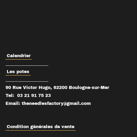
Calendrier
____________________
Les potes
____________________
90 Rue Victor Hugo, 62200 Boulogne-sur-Mer
Tel:
03 21 91 75 23
Email: theneedlesfactory@gmail.com
Condition générales de vente