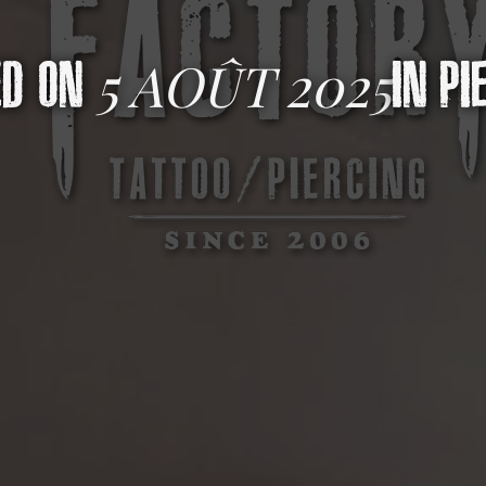
5 AOÛT 2025
ED ON
IN
PI